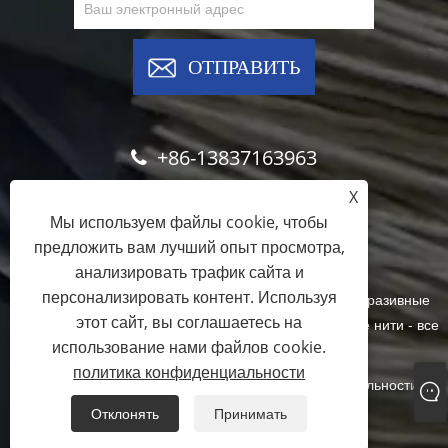
ОТПРАВИТЬ
+86-13837163963
X
info@brushfilaments.com
Мы используем файлы cookie, чтобы
предложить вам лучший опыт просмотра,
анализировать трафик сайта и
персонализировать контент. Используя
Copyright © 2023 Filawing Industry Co., Limited - Абразивные
этот сайт, вы соглашаетесь на
нейлоновые нити, нити из карбида кремния, алмазные нити - все
использование нами файлов cookie.
права защищены
политика конфиденциальности
Links
Sitemap
RSS
XML
политика конфиденциальности
Отклонять
Принимать