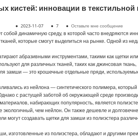
ых кистей: инновации в текстильно
●
2023-11-07
●
7
●
Оставьте мне сообщение
 собой динамичную среду, в которой часто внедряются ин
тканей, которые смогут выделиться на рынке. Одной из не
атирают абразивными инструментами, такими как щетки или
льзуют для различных тканей, таких как джинсовая ткань,
 для замши — это крошечные отдельные пряди, используемы
вливались из нейлона — синтетического полимера, который
Однако с растущей заботой об окружающей среде производ
материалов, набирающих популярность, является полиэсте
 экологичный, чем нейлон. Он также дешевле и долговечне
и могут создавать щетки для замши из полиэстера различн
мши, изготовленные из полиэстера, обладают и другими пр