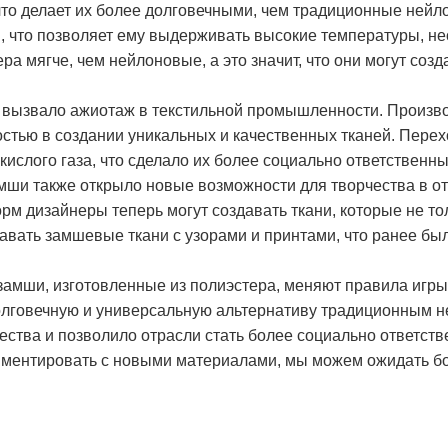
что делает их более долговечными, чем традиционные нейл
н, что позволяет ему выдерживать высокие температуры, н
ра мягче, чем нейлоновые, а это значит, что они могут со
вызвало ажиотаж в текстильной промышленности. Производ
стью в создании уникальных и качественных тканей. Перех
кислого газа, что сделало их более социально ответственн
ши также открыло новые возможности для творчества в от
м дизайнеры теперь могут создавать ткани, которые не тол
давать замшевые ткани с узорами и принтами, что ранее 
 замши, изготовленные из полиэстера, меняют правила игр
олговечную и универсальную альтернативу традиционным 
ства и позволило отрасли стать более социально ответств
иментировать с новыми материалами, мы можем ожидать бо